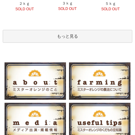
３ｋｇ
２ｋｇ
５ｋｇ
SOLD OUT
SOLD OUT
SOLD OUT
もっと見る