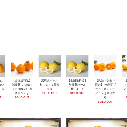
込】
【全国送料込】
無農薬パール
【全国送料込】
【良品・訳あり
【
ぬい
減農薬しらぬい
柑 １ｋｇ量り
無農薬パール
混合】 無農薬ブ
ハ
 ５
（デコポン） 家
売り
柑 4ｋｇ
ラッドオレンジ
ン
庭用５ｋｇ
SOLD OUT
SOLD OUT
／ 1ｋｇ量り売
T
SOLD OUT
り
SOLD OUT