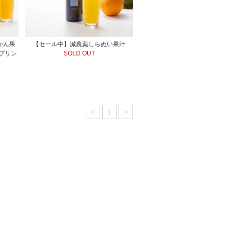
かん果
【セール中】減農薬しらぬい果汁
プリン
SOLD OUT
<
1
>