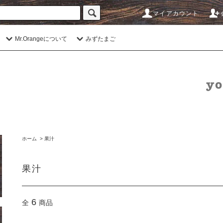
マイアカウント
Mr.Orangeについて
みずたまご
ホーム
>
果汁
果汁
6
全
商品