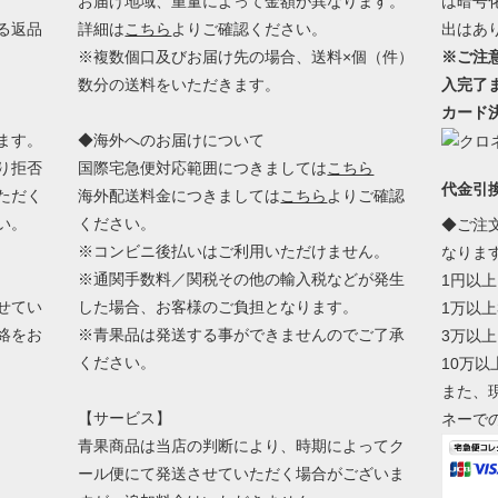
お届け地域、重量によって金額が異なります。
は暗号
る返品
詳細は
こちら
よりご確認ください。
出はあ
※複数個口及びお届け先の場合、送料×個（件）
※ご注
数分の送料をいただきます。
入完了
カード
ます。
◆海外へのお届けについて
り拒否
国際宅急便対応範囲につきましては
こちら
代金引
ただく
海外配送料金につきましては
こちら
よりご確認
い。
ください。
◆ご注
※コンビニ後払いはご利用いただけません。
なりま
※通関手数料／関税その他の輸入税などが発生
1円以上
せてい
した場合、お客様のご負担となります。
1万以上
絡をお
※青果品は発送する事ができませんのでご了承
3万以上
ください。
10万以
また、
【サービス】
ネーで
青果商品は当店の判断により、時期によってク
ール便にて発送させていただく場合がございま