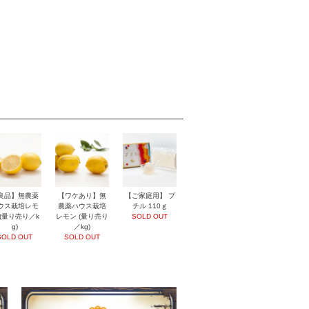
良品】無農薬
【ワケあり】無
【ご家庭用】 プ
ウス栽培レモ
農薬ハウス栽培
チル 110ｇ
 (量り売り／k
レモン (量り売り
SOLD OUT
g)
／kg)
SOLD OUT
SOLD OUT