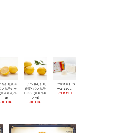
良品】無農薬
【ワケあり】無
【ご家庭用】 プ
ウス栽培レモ
農薬ハウス栽培
チル 110ｇ
 (量り売り／k
レモン (量り売り
SOLD OUT
g)
／kg)
SOLD OUT
SOLD OUT