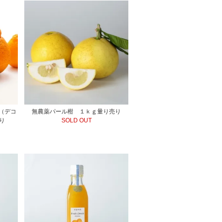
（デコ
無農薬パール柑 １ｋｇ量り売り
り
SOLD OUT