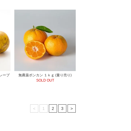
レープ
無農薬ポンカン １ｋｇ (量り売り)
り
SOLD OUT
<
1
2
3
>