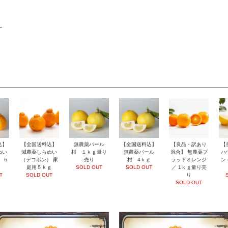
込】
【全国送料込】
無農薬パール
【全国送料込】
【良品・訳あり
【
ぬい
減農薬しらぬい
柑 １ｋｇ量り
無農薬パール
混合】 無農薬ブ
ハ
 ５
（デコポン） 家
売り
柑 4ｋｇ
ラッドオレンジ
ン
庭用５ｋｇ
SOLD OUT
SOLD OUT
／ 1ｋｇ量り売
T
SOLD OUT
り
SOLD OUT