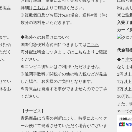
お届け地域、重量によって金額が異なります。
は暗号
る返品
詳細は
こちら
よりご確認ください。
出はあ
※複数個口及びお届け先の場合、送料×個（件）
※ご注
数分の送料をいただきます。
入完了
カード
ます。
◆海外へのお届けについて
り拒否
国際宅急便対応範囲につきましては
こちら
代金引
ただく
海外配送料金につきましては
こちら
よりご確認
い。
ください。
◆ご注
※コンビニ後払いはご利用いただけません。
なりま
※通関手数料／関税その他の輸入税などが発生
1円以上
せてい
した場合、お客様のご負担となります。
1万以上
絡をお
※青果品は発送する事ができませんのでご了承
3万以上
ください。
10万以
また、
【サービス】
ネーで
青果商品は当店の判断により、時期によってク
ール便にて発送させていただく場合がございま