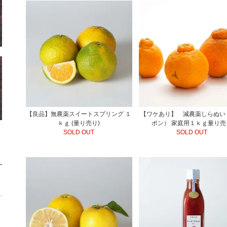
【良品】無農薬スイートスプリング １
【ワケあり】 減農薬しらぬい
ｋｇ (量り売り)
ポン） 家庭用１ｋｇ量り売
SOLD OUT
SOLD OUT