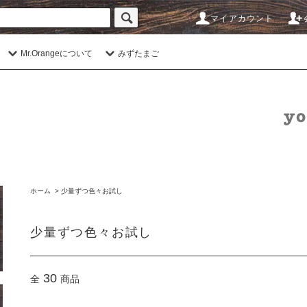
マイアカウント
Mr.Orangeについて
みずたまご
ホーム
>
少量ずつ色々お試し
少量ずつ色々お試し
30
全
商品