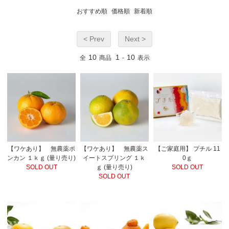
おすすめ順
価格順
新着順
< Prev
Next >
10
1
10
全
商品
-
表示
【ワケあり】 無農薬ポ
【ワケあり】 無農薬ス
【ご家庭用】 プチル 11
ンカン １ｋｇ (量り売り)
イートスプリング １ｋ
0ｇ
SOLD OUT
ｇ (量り売り)
SOLD OUT
SOLD OUT