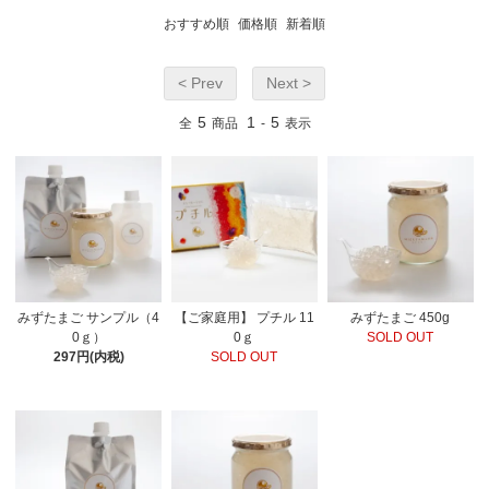
おすすめ順
価格順
新着順
< Prev
Next >
5
1
5
全
商品
-
表示
みずたまご サンプル（4
【ご家庭用】 プチル 11
みずたまご 450g
0ｇ）
0ｇ
SOLD OUT
297円(内税)
SOLD OUT